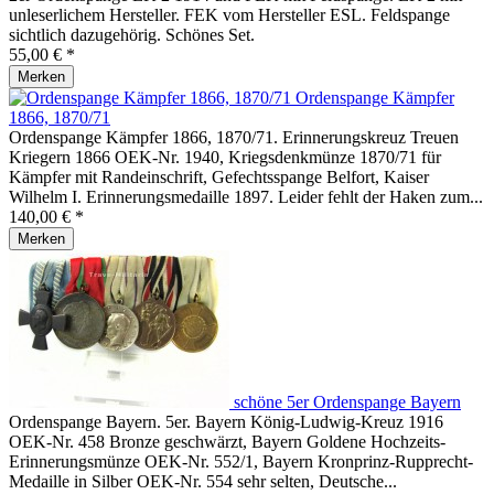
unleserlichem Hersteller. FEK vom Hersteller ESL. Feldspange
sichtlich dazugehörig. Schönes Set.
55,00 € *
Merken
Ordenspange Kämpfer
1866, 1870/71
Ordenspange Kämpfer 1866, 1870/71. Erinnerungskreuz Treuen
Kriegern 1866 OEK-Nr. 1940, Kriegsdenkmünze 1870/71 für
Kämpfer mit Randeinschrift, Gefechtsspange Belfort, Kaiser
Wilhelm I. Erinnerungsmedaille 1897. Leider fehlt der Haken zum...
140,00 € *
Merken
schöne 5er Ordenspange Bayern
Ordenspange Bayern. 5er. Bayern König-Ludwig-Kreuz 1916
OEK-Nr. 458 Bronze geschwärzt, Bayern Goldene Hochzeits-
Erinnerungsmünze OEK-Nr. 552/1, Bayern Kronprinz-Rupprecht-
Medaille in Silber OEK-Nr. 554 sehr selten, Deutsche...