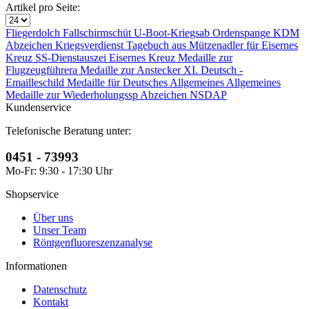
Artikel pro Seite:
Fliegerdolch
Fallschirmschüt
U-Boot-Kriegsab
Ordenspange KDM
Abzeichen
Kriegsverdienst
Tagebuch aus
Mützenadler für
Eisernes
Kreuz
SS-Dienstauszei
Eisernes Kreuz
Medaille zur
Flugzeugführera
Medaille zur
Anstecker XI.
Deutsch -
Emailleschild
Medaille für
Deutsches
Allgemeines
Allgemeines
Medaille zur
Wiederholungssp
Abzeichen NSDAP
Kundenservice
Telefonische Beratung unter:
0451 - 73993
Mo-Fr: 9:30 - 17:30 Uhr
Shopservice
Über uns
Unser Team
Röntgenfluoreszenzanalyse
Informationen
Datenschutz
Kontakt