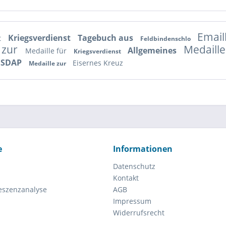
Email
Kriegsverdienst
Tagebuch aus
t
Feldbindenschlo
 zur
Medaille
Allgemeines
Medaille für
Kriegsverdienst
NSDAP
Eisernes Kreuz
Medaille zur
e
Informationen
Datenschutz
Kontakt
eszenzanalyse
AGB
Impressum
Widerrufsrecht