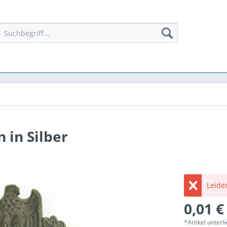
 in Silber
Leider
0,01 €
*Artikel unter