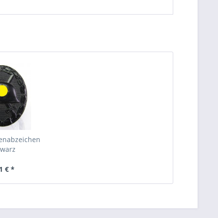
enabzeichen
warz
1 € *