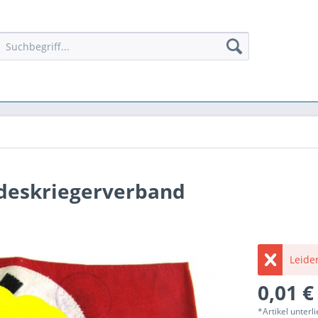
deskriegerverband
Leider
0,01 €
*Artikel unter