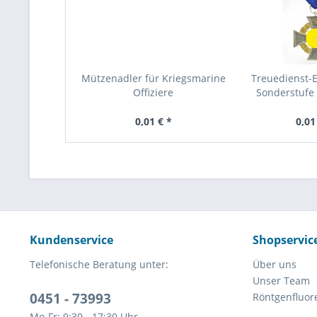
Mützenadler für Kriegsmarine
Treuedienst-
Offiziere
Sonderstufe 
0,01 € *
0,01
Kundenservice
Shopservic
Telefonische Beratung unter:
Über uns
Unser Team
0451 - 73993
Röntgenfluor
Mo-Fr: 9:30 - 17:30 Uhr