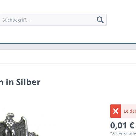
 in Silber
Leider
0,01 €
*Artikel unter