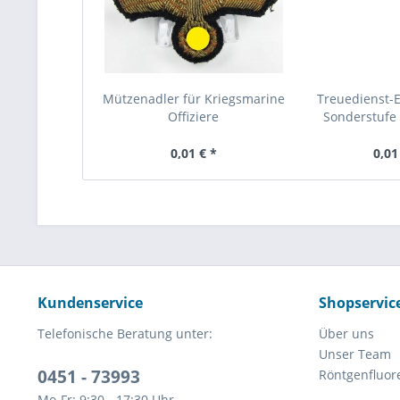
Mützenadler für Kriegsmarine
Treuedienst-
Offiziere
Sonderstufe 
0,01 € *
0,01
Kundenservice
Shopservic
Telefonische Beratung unter:
Über uns
Unser Team
0451 - 73993
Röntgenfluor
Mo-Fr: 9:30 - 17:30 Uhr