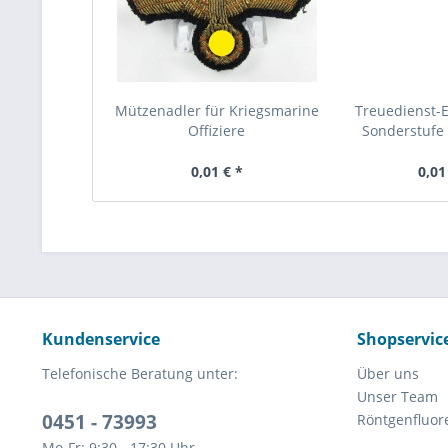
Mützenadler für Kriegsmarine
Treuedienst-
Offiziere
Sonderstufe 
0,01 € *
0,01
Kundenservice
Shopservic
Telefonische Beratung unter:
Über uns
Unser Team
0451 - 73993
Röntgenfluor
Mo-Fr: 9:30 - 17:30 Uhr