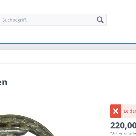
en
Leider
220,00
*Artikel unter